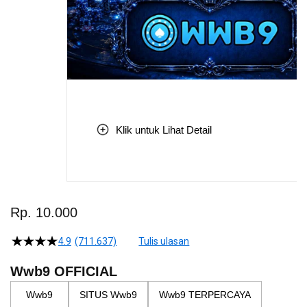
Klik untuk Lihat Detail
Skip
to
Rp. 10.000
the
beginning
4.9
(711.637)
Tulis ulasan
4.5
of
dari
the
5
Wwb9 OFFICIAL
bintang,
images
nilai
Wwb9
SITUS Wwb9
Wwb9 TERPERCAYA
gallery
rating