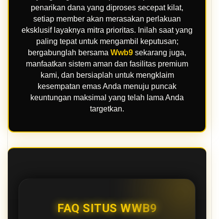
penarikan dana yang diproses secepat kilat,
setiap member akan merasakan perlakuan
eksklusif layaknya mitra prioritas. Inilah saat yang
paling tepat untuk mengambil keputusan;
bergabunglah bersama
Wwb9
sekarang juga,
manfaatkan sistem aman dan fasilitas premium
kami, dan bersiaplah untuk mengklaim
kesempatan emas Anda menuju puncak
keuntungan maksimal yang telah lama Anda
targetkan.
FAQ SITUS WWB9